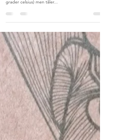
Slik dyrker du vår blågrå østerssopp
Mer informasjon til deg som har kjøpt dyrkeeskene
våre. Vår blågrå østerssopp trives best kjølig (13-18
grader celsius) men tåler...