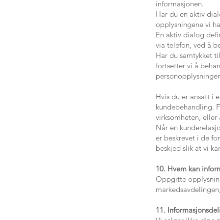
informasjonen.
Har du en aktiv dial
opplysningene vi h
En aktiv dialog def
via telefon, ved å b
Har du samtykket ti
fortsetter vi å beha
personopplysninger i
Hvis du er ansatt i
kundebehandling. For
virksomheten, eller 
Når en kunderelasjo
er beskrevet i de fo
beskjed slik at vi k
10. Hvem kan infor
Oppgitte opplysning
markedsavdelingen, 
11. Informasjonsdel