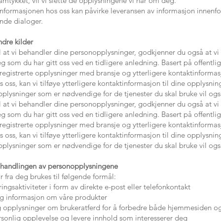
amtykket, vil vi slette de opplysningene vi har om deg.
 informasjonen hos oss kan påvirke leveransen av informasjon innen
nde dialoger.
ndre kilder
l at vi behandler dine personopplysninger, godkjenner du også at vi 
 som du har gitt oss ved en tidligere anledning. Basert på offentlig 
registrerte opplysninger med bransje og ytterligere kontaktinformas
 oss, kan vi tilføye ytterligere kontaktinformasjon til dine opplysnin
Opplysninger som er nødvendige for de tjenester du skal bruke vil også
l at vi behandler dine personopplysninger, godkjenner du også at vi 
 som du har gitt oss ved en tidligere anledning. Basert på offentlig 
registrerte opplysninger med bransje og ytterligere kontaktinformas
 oss, kan vi tilføye ytterligere kontaktinformasjon til dine opplysnin
Opplysninger som er nødvendige for de tjenester du skal bruke vil også
handlingen av personopplysningene
 fra deg brukes til følgende formål:
ngsaktiviteter i form av direkte e-post eller telefonkontakt
 informasjon om våre produkter
 og opplysninger om brukeratferd for å forbedre både hjemmesiden o
sonlig opplevelse og levere innhold som interesserer deg