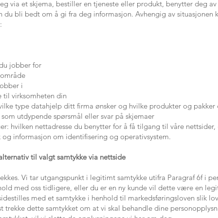
eg via et skjema, bestiller en tjeneste eller produkt, benytter deg av
 du bli bedt om å gi fra deg informasjon. Avhengig av situasjonen
:
du jobber for
rsområde
jobber i
til virksomheten din
lke type datahjelp ditt firma ønsker og hvilke produkter og pakker 
 som utdypende spørsmål eller svar på skjemaer
r: hvilken nettadresse du benytter for å få tilgang til våre nettsider
åk og informasjon om identifisering og operativsystem.
alternativ til valgt samtykke via nettside
ekkes. Vi tar utgangspunkt i legitimt samtykke utifra Paragraf 6f i p
old med oss tidligere, eller du er en ny kunde vil dette være en leg
sidestilles med et samtykke i henhold til markedsføringsloven slik l
t trekke dette samtykket om at vi skal behandle dine personopplysn