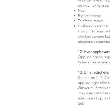
Vi selger ikke dine
og noen av våre sam
Navn
E-postadresse
Telefonnummer
Hvilken virksomhet 
Hvis vi har registr
overføre samme kate
utdypende spørsmå
12. Hvor oppbevare
Opplysningene oppb
Vi har også avtaler
13. Dine rettigheter 
Du har rett til å få
opplysninger eller s
Ønsker du å trekke t
oss på e-postadresse
elektronisk kopi av
det.