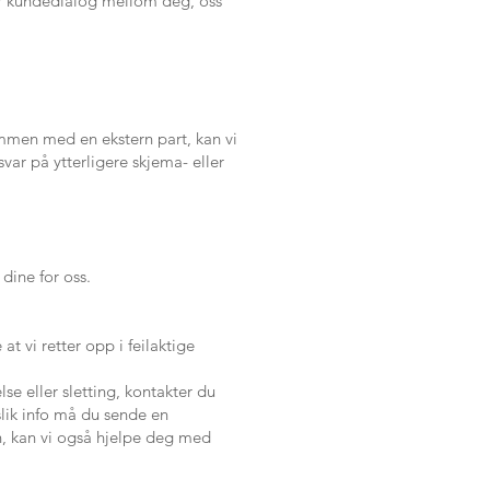
ler kundedialog mellom deg, oss
ammen med en ekstern part, kan vi
ar på ytterligere skjema- eller
dine for oss.
t vi retter opp i feilaktige
lse eller sletting, kontakter du
slik info må du sende en
n, kan vi også hjelpe deg med