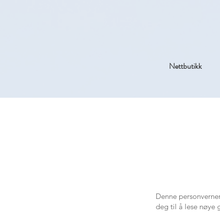
Nettbutikk
This 
Denne personverner
deg til å lese nøye
box t