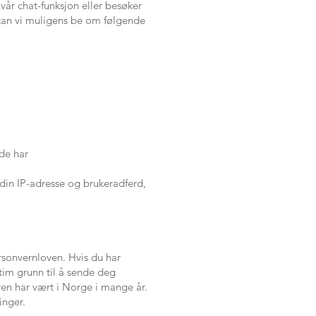
 vår chat-funksjon eller besøker
 kan vi muligens be om følgende
de har
, din IP-adresse og brukeradferd,
ersonvernloven. Hvis du har
itim grunn til å sende deg
oven har vært i Norge i mange år.
inger.