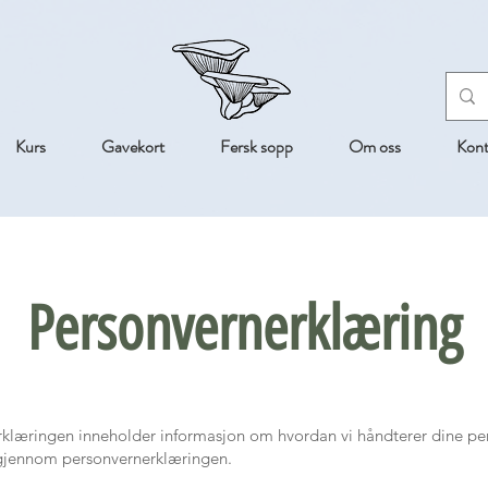
Kurs
Gavekort
Fersk sopp
Om oss
Kont
Personvernerklæring
is a Paragraph. Click on "Edit Text" or double click on th
klæringen inneholder informasjon om hvordan vi håndterer dine per
Personvernerklæring
 gjennom personvernerklæringen.
o start editing the content and make sure to add any re