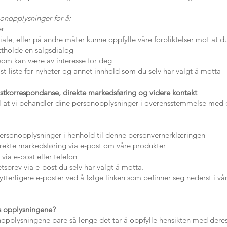
onopplysninger for å:
er
ale, eller på andre måter kunne oppfylle våre forpliktelser mot at d
tholde en salgsdialog
som kan være av interesse for deg
st-liste for nyheter og annet innhold som du selv har valgt å motta
ostkorrespondanse, direkte markedsføring og videre kontakt
l at vi behandler dine personopplysninger i overensstemmelse med 
ersonopplysninger i henhold til denne personvernerklæringen
rekte markedsføring via e-post om våre produkter
via e-post eller telefon
sbrev via e-post du selv har valgt å motta.
 ytterligere e-poster ved å følge linken som befinner seg nederst i vå
s opplysningene?
opplysningene bare så lenge det tar å oppfylle hensikten med deres i