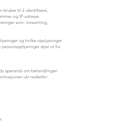
ors.
rukes til å identifisere,
nummer og IP-adresse.
ysninger som: innsamling,
ysninger og hvilke opplysninger
 personopplysninger skjer ut fra
r du spørsmål om behandlingen
nformasjonen vår nedenfor:
r.