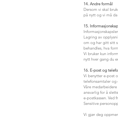
14. Andre formål
Dersom vi skal bruk
på nytt og vi må da
15. Informasjonskap
Informasjonskapsler 
Lagring av opplysni
om og har gitt sitt
behandles, hva for
Vi bruker kun inform
nytt hver gang du er
16. E-post og telef
Vi benytter e-post 
telefonsamtaler og 
Våre medarbeidere b
ansvarlig for å sle
e-postkassen. Ved fr
Sensitive personopp
Vi gjør deg oppmerk