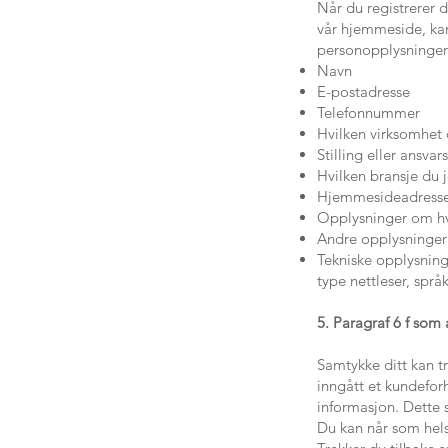
Når du registrerer d
vår hjemmeside, kan
personopplysninger
Navn
E-postadresse
Telefonnummer
Hvilken virksomhet 
Stilling eller ansva
Hvilken bransje du 
Hjemmesideadresse 
Opplysninger om hvi
Andre opplysninger
Tekniske opplysninge
type nettleser, spr
5. Paragraf 6 f som 
Samtykke ditt kan tr
inngått et kundeforh
informasjon. Dette 
Du kan når som hels