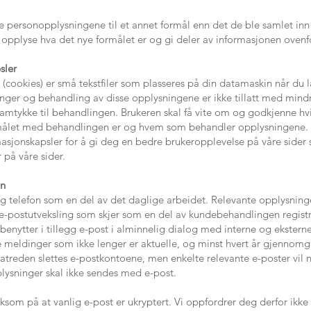
e personopplysningene til et annet formål enn det de ble samlet inn 
 opplyse hva det nye formålet er og gi deler av informasjonen ovenfo
sler
(cookies) er små tekstfiler som plasseres på din datamaskin når du l
nger og behandling av disse opplysningene er ikke tillatt med mindr
 samtykke til behandlingen. Brukeren skal få vite om og godkjenne h
målet med behandlingen er og hvem som behandler opplysningene.
asjonskapsler for å gi deg en bedre brukeropplevelse på våre sider sli
 på våre sider.
on
og telefon som en del av det daglige arbeidet. Relevante opplysni
e-postutveksling som skjer som en del av kundebehandlingen registr
enytter i tillegg e-post i alminnelig dialog med interne og eksterne
tte meldinger som ikke lenger er aktuelle, og minst hvert år gjennom
atreden slettes e-postkontoene, men enkelte relevante e-poster vil no
lysninger skal ikke sendes med e-post.
som på at vanlig e-post er ukryptert. Vi oppfordrer deg derfor ikke 