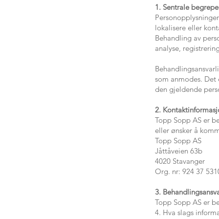
det
1. Sentrale begrepe
Personopplysninger 
lokalisere eller ko
Behandling av pers
analyse, registrerin
Behandlingsansvarl
som anmodes. Det er
den gjeldende pers
2. Kontaktinformas
Topp Sopp AS er be
eller ønsker å komm
Topp Sopp AS
Jåttåveien 63b
4020 Stavanger
Org. nr: 924 37 531
3. Behandlingsansva
Topp Sopp AS er beh
4. Hva slags informa