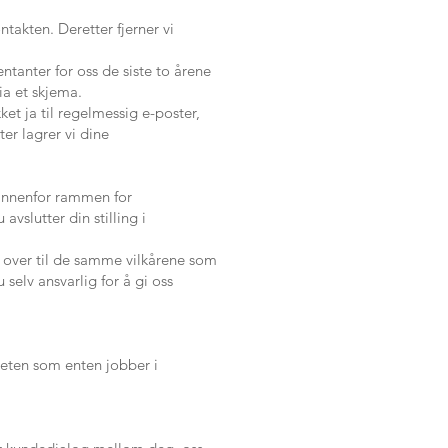
ntakten. Deretter fjerner vi
ntanter for oss de siste to årene
ia et skjema.
et ja til regelmessig e-poster,
er lagrer vi dine
 innenfor rammen for
vslutter din stilling i
r over til de samme vilkårene som
 selv ansvarlig for å gi oss
heten som enten jobber i