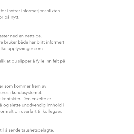
for inntrer informasjonsplikten
r på nytt.
aster ned en nettside.
e bruker både har blitt informert
vilke opplysninger som
k at du slipper å fylle inn felt på
nger som kommer frem av
eres i kundesystemet.
 kontakter. Den enkelte er
gå og slette unødvendig innhold i
rmalt bli overført til kollegaer.
til å sende taushetsbelagte,