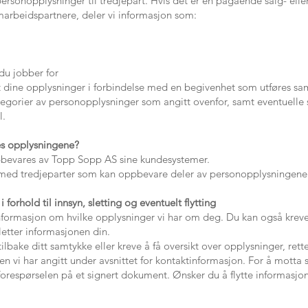
 personopplysninger til tredjepart. Hvis det er en pågående salg- el
arbeidspartnere, deler vi informasjon som:
du jobber for
ert dine opplysninger i forbindelse med en begivenhet som utføres s
gorier av personopplysninger som angitt ovenfor, samt eventuelle sv
l.
s opplysningene?
evares av Topp Sopp AS sine kundesystemer.
 med tredjeparter som kan oppbevare deler av personopplysningene 
i forhold til innsyn, sletting og eventuelt flytting
 informasjon om hvilke opplysninger vi har om deg. Du kan også kreve a
letter informasjonen din.
ilbake ditt samtykke eller kreve å få oversikt over opplysninger, rette
n vi har angitt under avsnittet for kontaktinformasjon. For å motta 
 forespørselen på et signert dokument. Ønsker du å flytte informasjo