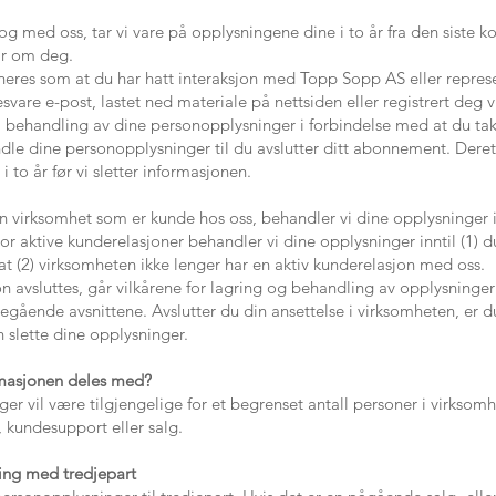
og med oss, tar vi vare på opplysningene dine i to år fra den siste ko
ar om deg.
ineres som at du har hatt interaksjon med Topp Sopp AS eller represe
esvare e-post, lastet ned materiale på nettsiden eller registrert deg v
l behandling av dine personopplysninger i forbindelse med at du takk
ndle dine personopplysninger til du avslutter ditt abonnement. Derett
 to år før vi sletter informasjonen.
 en virksomhet som er kunde hos oss, behandler vi dine opplysninger
 aktive kunderelasjoner behandler vi dine opplysninger inntil (1) du a
at (2) virksomheten ikke lenger har en aktiv kunderelasjon med oss.
n avsluttes, går vilkårene for lagring og behandling av opplysninge
regående avsnittene. Avslutter du din ansettelse i virksomheten, er du
an slette dine opplysninger.
masjonen deles med?
er vil være tilgjengelige for et begrenset antall personer i virksom
kundesupport eller salg.
ing med tredjepart