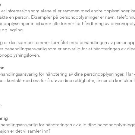
ails or information that you want to share with your visit
r
er informasjon som alene eller sammen med andre opplysninger kan b
ntakte en person. Eksempler på personopplysninger er navn, telefon
onopplysninger innebærer alle former for håndtering av personoppl
g og lagring.
ig er den som bestemmer formålet med behandlingen av personoppl
 behandlingsansvarlig som er ansvarlig for at håndteringen av dine
onopplysningsloven.
jon
handlingsansvarlig for håndtering av dine personopplysninger. Ha
e i kontakt med oss for å utøve dine rettigheter, finner du kontakti
0
rlig
andlingsansvarlig for håndteringen av alle dine personopplysninge
sjon er det vi samler inn?