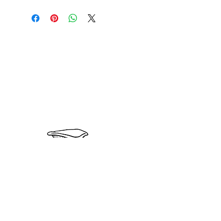
Topp Sopp AS
Jåttåveien 63b
4020 Stavanger
Org. nr: 924 37 5310