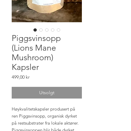
Piggsvinsopp
(Lions Mane
Mushroom)
Kapsler
Pris
499,00 kr
Utsolgt
Høykvalitetskapsler produsert på
ren Piggsvinsopp, organisk dyrket
på restsubstrater fra lokale aktører.
Piggsvinsoppen blir både dyrket