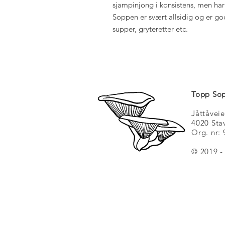
sjampinjong i konsistens, men har 
Soppen er svært allsidig og er god f
supper, gryteretter etc.
Topp So
Jåttåvei
4020 Sta
Org. nr:
© 2019 -