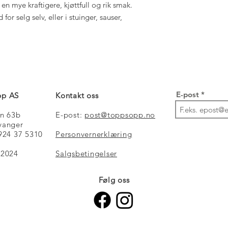
en mye kraftigere, kjøttfull og rik smak.
or selg selv, eller i stuinger, sauser,
E-post
pp AS
Kontakt oss
en 63b
E-post:
post@toppsopp.no
vanger
 924 37 5310
Personvernerklæring
 2024
Salgsbetingelser
Følg oss