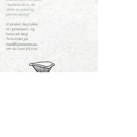
i bedene dine, da
dette er ypperlig
plantenæring!
Vi ønsker deg lykke
til i prosessen, og
heier på deg!
Ta kontakt på
post@toppsopp.no
om du lurer på noe.
Topp Sopp AS
Jåttåveien 63b
4020 Stavanger
Org. nr: 924 37 5310
© 2019 - 2024