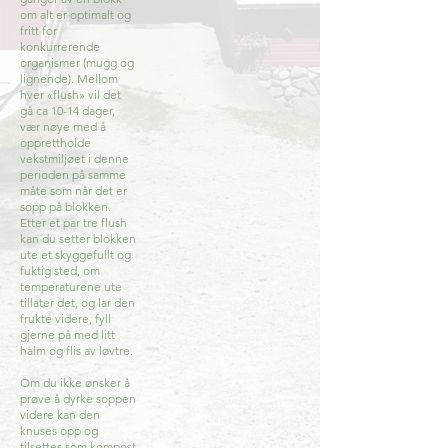
om alt er optimalt og
fritt for
konkurrerende
organismer (mugg og
lignende). Mellom
hver «flush» vil det
gå ca 10-14 dager,
vær nøye med å
opprettholde
vekstmiljøet i denne
perioden på samme
måte som når det er
sopp på blokken.
Etter et par tre flush
kan du setter blokken
ute et skyggefullt og
fuktig sted, om
temperaturene ute
tillater det, og lar den
frukte videre, fyll
gjerne på med litt
halm og flis av løvtre.
Om du ikke ønsker å
prøve å dyrke soppen
videre kan den
knuses opp og
tilsettes som kompost