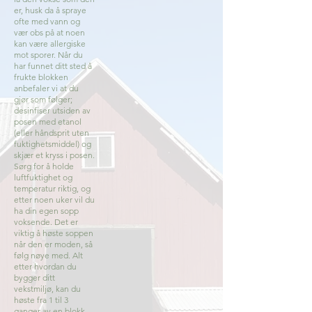
er, husk da å spraye
ofte med vann og
vær obs på at noen
kan være allergiske
mot sporer. Når du
har funnet ditt sted å
frukte blokken
anbefaler vi at du
gjør som følger;
desinfiser utsiden av
posen med etanol
(eller håndsprit uten
fuktighetsmiddel) og
skjær et kryss i posen.
Sørg for å holde
luftfuktighet og
temperatur riktig, og
etter noen uker vil du
ha din egen sopp
voksende. Det er
viktig å høste soppen
når den er moden, så
følg nøye med. Alt
etter hvordan du
bygger ditt
vekstmiljø, kan du
høste fra 1 til 3
ganger av en blokk