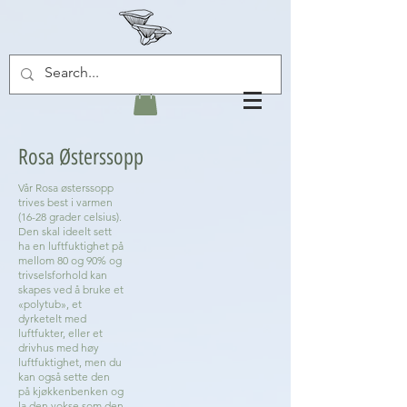
Rosa Østerssopp
Vår Rosa østerssopp
trives best i varmen
(16-28 grader celsius).
Den skal ideelt sett
ha en luftfuktighet på
mellom 80 og 90% og
trivselsforhold kan
skapes ved å bruke et
«polytub», et
dyrketelt med
luftfukter, eller et
drivhus med høy
luftfuktighet, men du
kan også sette den
på kjøkkenbenken og
la den vokse som den