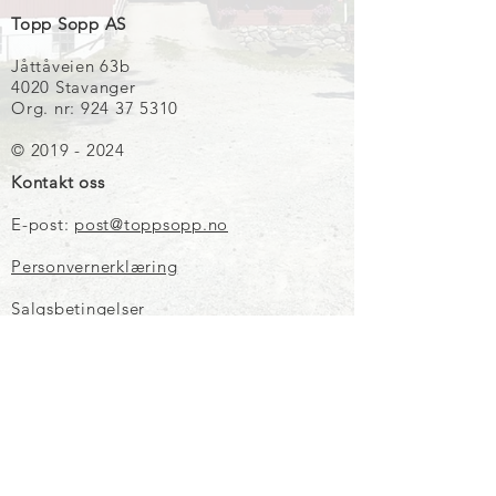
Topp Sopp AS
Jåttåveien 63b
4020 Stavanger
Org. nr: 924 37 5310
© 2019 - 2024
Kontakt oss
E-post:
post@toppsopp.no
Personvernerklæring
Salgsbetingelser
E-post
Meld meg på!